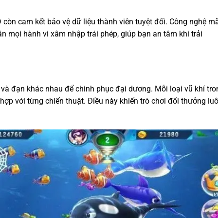
3D còn cam kết bảo vệ dữ liệu thành viên tuyệt đối. Công nghệ m
 mọi hành vi xâm nhập trái phép, giúp bạn an tâm khi trải
và đạn khác nhau để chinh phục đại dương. Mỗi loại vũ khí tro
 hợp với từng chiến thuật. Điều này khiến trò chơi đổi thưởng lu