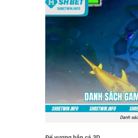
Danh sác
Đế vương bắn cá 3D