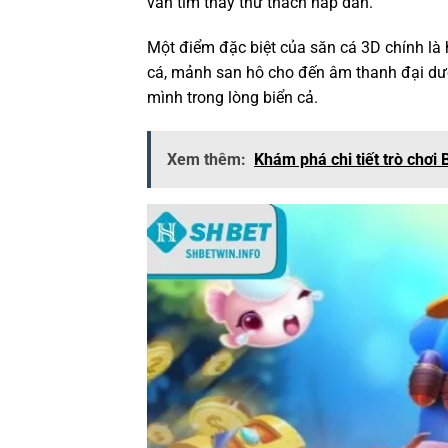
vẫn tìm thấy thử thách hấp dẫn.
Một điểm đặc biệt của săn cá 3D chính là 
cá, mảnh san hô cho đến âm thanh đại dư
mình trong lòng biển cả.
Xem thêm:
Khám phá chi tiết trò chơ