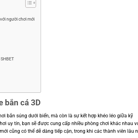
 với người chơi mới
ái SHBET
e bắn cá 3D
hơi bắn súng dưới biển, mà còn là sự kết hợp khéo léo giữa kỹ
chơi uy tín, bạn sẽ được cung cấp nhiều phòng chơi khác nhau v
mới cũng có thể dễ dàng tiếp cận, trong khi các thành viên lâu