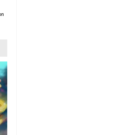
Và
Mẹo
Soi
on
Kèo