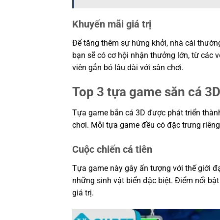
Khuyến mãi giá trị
Để tăng thêm sự hứng khởi, nhà cái thường
bạn sẽ có cơ hội nhận thưởng lớn, từ các 
viên gắn bó lâu dài với sân chơi.
Top 3 tựa game săn cá 3D
Tựa game bắn cá 3D được phát triển thàn
chơi. Mỗi tựa game đều có đặc trưng riêng
Cuộc chiến cá tiên
Tựa game này gây ấn tượng với thế giới đ
những sinh vật biển đặc biệt. Điểm nổi bậ
giá trị.