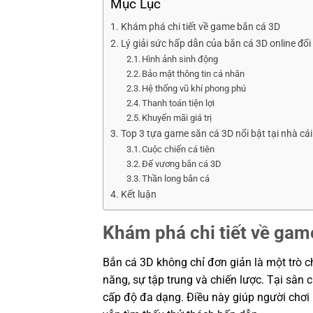
Mục Lục
Khám phá chi tiết về game bắn cá 3D
Lý giải sức hấp dẫn của bắn cá 3D online đối
Hình ảnh sinh động
Bảo mật thông tin cá nhân
Hệ thống vũ khí phong phú
Thanh toán tiện lợi
Khuyến mãi giá trị
Top 3 tựa game săn cá 3D nổi bật tại nhà c
Cuộc chiến cá tiên
Đế vương bắn cá 3D
Thần long bắn cá
Kết luận
Khám phá chi tiết về gam
Bắn cá 3D không chỉ đơn giản là một trò c
năng, sự tập trung và chiến lược. Tại sân 
cấp độ đa dạng. Điều này giúp người chơi 