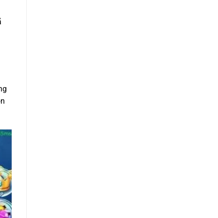
ã
ng
ôn