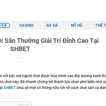
 CÁ
CASINO
ĐÁ GÀ
NỔ HŨ
THỂ 
i Săn Thưởng Giải Trí Đỉnh Cao Tại
SHBET
tuyến nổi bật, nơi người chơi được hòa mình vào đại dương xanh t
rò chơi này, đã nhanh chóng trở thành lựa chọn phổ biến nhờ s
cái
SHBET
chia sẻ một số thông hữu ích về cách chơi săn cá dà