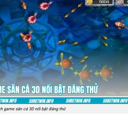
h game săn cá 3D nổi bật đáng thử