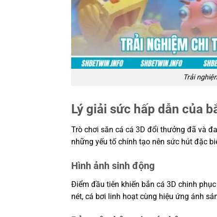
Trải nghiệm
Lý giải sức hấp dẫn của b
Trò chơi săn cá cá 3D đổi thưởng đã và đa
những yếu tố chính tạo nên sức hút đặc biệ
Hình ảnh sinh động
Điểm đầu tiên khiến bắn cá 3D chinh phục n
nét, cá bơi linh hoạt cùng hiệu ứng ánh sá