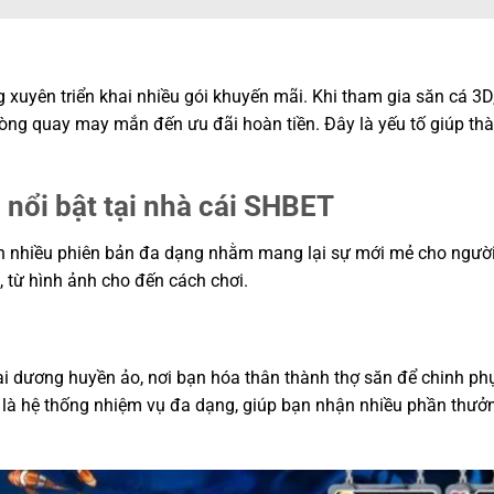
 xuyên triển khai nhiều gói khuyến mãi. Khi tham gia săn cá 3D
vòng quay may mắn đến ưu đãi hoàn tiền. Đây là yếu tố giúp th
 nổi bật tại nhà cái SHBET
h nhiều phiên bản đa dạng nhằm mang lại sự mới mẻ cho ngườ
, từ hình ảnh cho đến cách chơi.
ại dương huyền ảo, nơi bạn hóa thân thành thợ săn để chinh ph
t là hệ thống nhiệm vụ đa dạng, giúp bạn nhận nhiều phần thưở