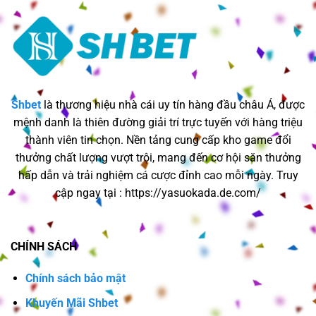
Shbet
là thương hiệu nhà cái uy tín hàng đầu châu Á, được
mệnh danh là thiên đường giải trí trực tuyến với hàng triệu
thành viên tin chọn. Nền tảng cung cấp kho game đổi
thưởng chất lượng vượt trội, mang đến cơ hội săn thưởng
hấp dẫn và trải nghiệm cá cược đỉnh cao mỗi ngày. Truy
cập ngay tại : https://yasuokada.de.com/
CHÍNH SÁCH
Chính sách bảo mật
Khuyến Mãi Shbet